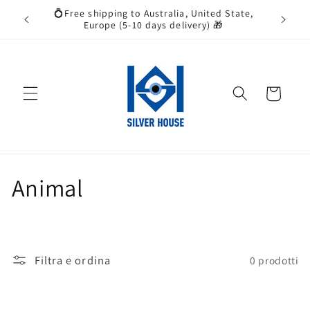
Vai
💍Free shipping to Australia, United State,
❀ Wish y
direttamente
Europe (5-10 days delivery) 🎁
ai contenuti
Carrello
C
Animal
o
l
Filtra e ordina
0 prodotti
l
e