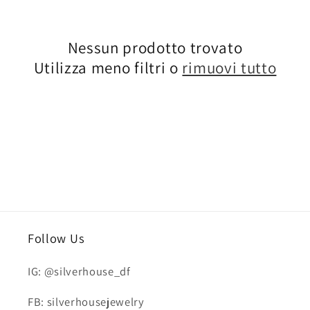
z
Nessun prodotto trovato
i
Utilizza meno filtri o
rimuovi tutto
o
n
e
:
Follow Us
IG: @silverhouse_df
FB: silverhousejewelry